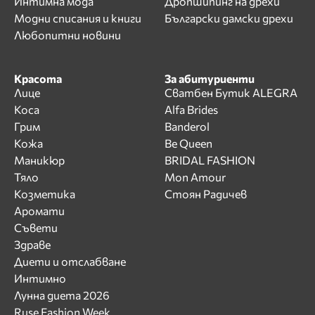
Интимна мода
Дропшипинг на дрехи
Модни списания и книги
Български дамски дрехи
Любопитни новини
Красота
За абитуриенти
Лице
Сватбен Бутик ALEGRA
Коса
Alfa Brides
Грим
Banderol
Кожа
Be Queen
Маникюр
BRIDAL FASHION
Тяло
Mon Amour
Козметика
Стоян Радичев
Аромати
Съвети
Здраве
Диети и отслабване
Интимно
Лунна диета 2026
Ruse Fashion Week