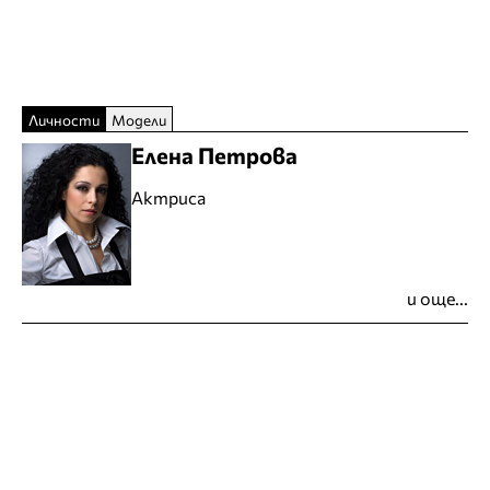
Личности
Модели
Елена Петрова
Актриса
и още...