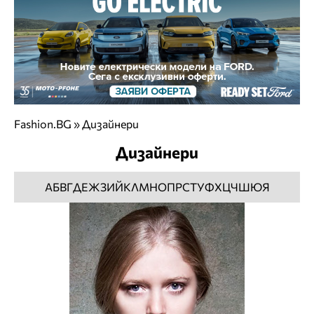
Fashion.BG
»
Дизайнери
Дизайнери
А
Б
В
Г
Д
Е
Ж
З
И
Й
К
Л
М
Н
О
П
Р
С
Т
У
Ф
Х
Ц
Ч
Ш
Ю
Я