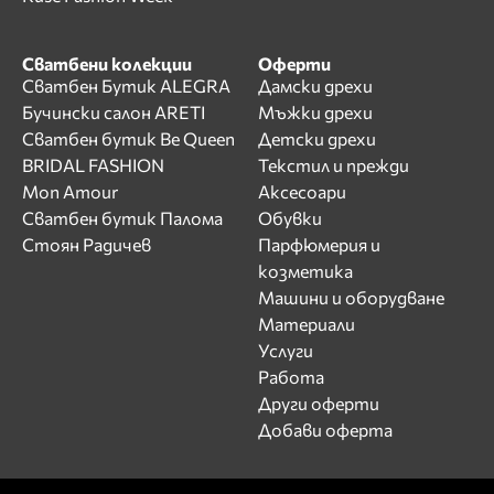
Сватбени колекции
Оферти
Сватбен Бутик ALEGRA
Дамски дрехи
Бучински салон ARETI
Мъжки дрехи
Сватбен бутик Be Queen
Детски дрехи
BRIDAL FASHION
Текстил и прежди
Mon Amour
Аксесоари
Сватбен бутик Палома
Обувки
Стоян Радичев
Парфюмерия и
козметика
Машини и оборудване
Материали
Услуги
Работа
Други оферти
Добави оферта