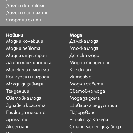
Дамски костюми
Дамски панталони
Спортни екипи
Новини
Мода
Модни колекции
Дамска мода
Модни ревюта
Мъжка мода
Модна индустрия
Детска мода
Лайфстайл хроника
Модни тенденции
Манекени и модели
Колекции
Конкурси и награди
Интервю
Млади дизайнери
Модни съвети
Тенденции
Световна мода
Световна мода
Мода за дома
Здраве и красота
Шивашка индустрия
Грижи за тялото
Пазаруване
Аромати
Всичко за Коледа
Аксесоари
Стани моден дизайнер