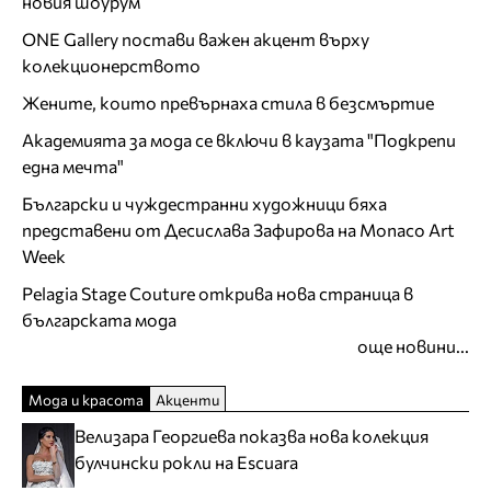
новия шоурум
ONE Gallery постави важен акцент върху
колекционерството
Жените, които превърнаха стила в безсмъртие
Академията за мода се включи в каузата "Подкрепи
една мечта"
Български и чуждестранни художници бяха
представени от Десислава Зафирова на Monaco Art
Week
Pelagia Stage Couture открива нова страница в
българската мода
още новини...
Мода и красота
Акценти
Велизара Георгиева показва нова колекция
булчински рокли на Escuara